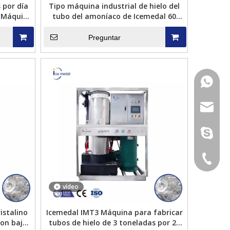
 por día
Tipo máquina industrial de hielo del
r Máquina
tubo del amoníaco de Icemedal 60
toneladas por día
Preguntar
+86 189
Icemedal IMZL 20 toneladas de
Icemedal Walk in Freezer Conte
riamiento directo máquina de hielo
de 20 pies Cuarto frío Conten
sales@i
 bloque automática para máquina
Chambre Froide para la vent
mariscos ahorro de mano de obra
sunny@i
con tamaño personalizado
+86 189
vídeo
istalino
Icemedal IMT3 Máquina para fabricar
con bajo
tubos de hielo de 3 toneladas por 24