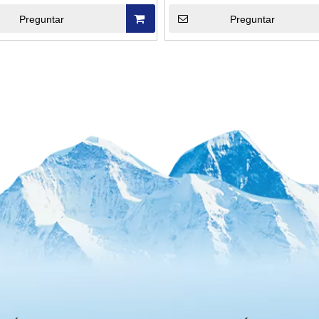
toneladas por día
consumo de energía
Preguntar
Preguntar
»