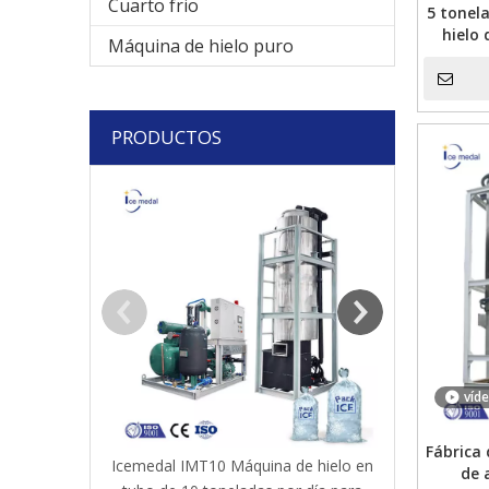
Cuarto frio
5 tonel
hielo 
Máquina de hielo puro
ind
PRODUCTOS
Máquina para f
de cristal i
víd
Fábrica
Icemedal IMT10 Máquina de hielo en
de 