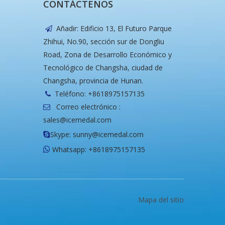
CONTÁCTENOS
Añadir: Edificio 13, El Futuro Parque

Zhihui, No.90, sección sur de Dongliu
Road, Zona de Desarrollo Económico y
Tecnológico de Changsha, ciudad de
Changsha, provincia de Hunan.
Teléfono: +8618975157135

Correo electrónico :

sales@icemedal.com
Skype: sunny@icemedal.com

Whatsapp: +8618975157135

Mapa del sitio