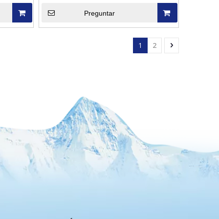
horas con refrigeración por aire
Preguntar
1
2