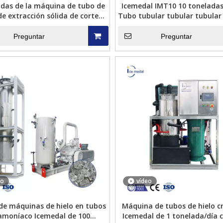
adas de la máquina de tubo de
Icemedal IMT10 10 toneladas
de extracción sólida de corte
Tubo tubular tubular tubula
ustrial para bebidas frías
de hielo
Preguntar
Preguntar
abricar cubitos de hielo
Icemedal FMI10 10 toneladas por día
ndustrial Icemedal de 5
Máquina de fabricación de hielo de
enf
toneladas
escamas para bienes acuáticos
en
de 
eo
vídeo
 de máquinas de hielo en tubos
Máquina de tubos de hielo cr
amoníaco Icemedal de 100
Icemedal de 1 tonelada/día 