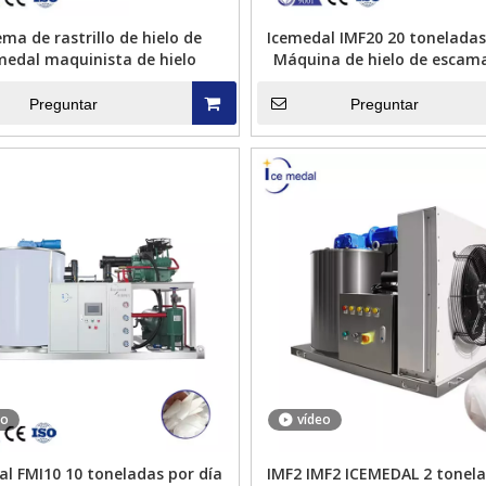
ema de rastrillo de hielo de
Icemedal IMF20 20 toneladas
medal maquinista de hielo
Máquina de hielo de escam
enfriamiento de concr
Preguntar
Preguntar
abricar cubitos de hielo
Icemedal FMI10 10 toneladas por día
ndustrial Icemedal de 5
Máquina de fabricación de hielo de
enf
toneladas
escamas para bienes acuáticos
en
de 
eo
vídeo
al FMI10 10 toneladas por día
IMF2 IMF2 ICEMEDAL 2 tonel