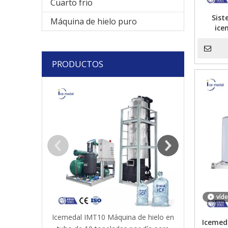
Cuarto frio
Sist
Máquina de hielo puro
ice
PRODUCTOS
Máquina para f
de cristal i
víd
Icemedal IMT10 Máquina de hielo en
Icemed