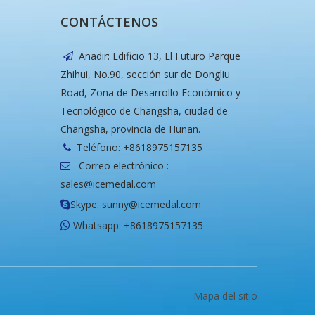
CONTÁCTENOS
Añadir: Edificio 13, El Futuro Parque

Zhihui, No.90, sección sur de Dongliu
Road, Zona de Desarrollo Económico y
Tecnológico de Changsha, ciudad de
Changsha, provincia de Hunan.
Teléfono: +8618975157135

Correo electrónico :

sales@icemedal.com
Skype: sunny@icemedal.com

Whatsapp: +8618975157135

Mapa del sitio