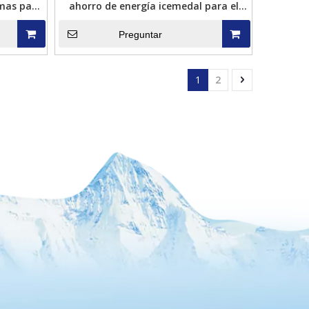
amas para
ahorro de energía icemedal para el
procesamiento de mariscos de pesca
de la máquina de hielo
Preguntar
1
2