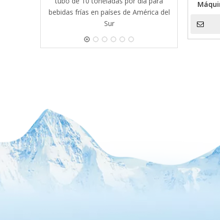
tubo de 10 toneladas por día para
Máquin
bebidas frías en países de América del
esca
Sur