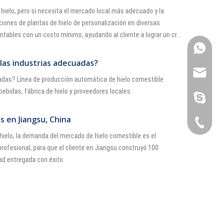
hielo, pero si necesita el mercado local más adecuado y la
ciones de plantas de hielo de personalización en diversas
ntables con un costo mínimo, ayudando al cliente a lograr un cr...
+86 189
 las industrias adecuadas?
sales@i
cuadas? Línea de producción automática de hielo comestible
ebidas, fábrica de hielo y proveedores locales.
sunny@i
s en Jiangsu, China
+86 189
l hielo, la demanda del mercado de hielo comestible es el
profesional, para que el cliente en Jiangsu construyó 100
ad entregada con éxito.