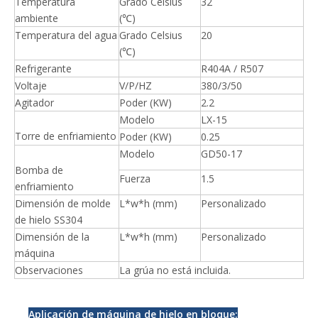
Temperatura
Grado Celsius
32
ambiente
(℃)
Temperatura del agua
Grado Celsius
20
(℃)
Refrigerante
R404A / R507
Voltaje
V/P/HZ
380/3/50
Agitador
Poder (KW)
2.2
Modelo
LX-15
Torre de enfriamiento
Poder (KW)
0.25
Modelo
GD50-17
Bomba de
Fuerza
1.5
enfriamiento
Dimensión de molde
L*w*h (mm)
Personalizado
de hielo SS304
Dimensión de la
L*w*h (mm)
Personalizado
máquina
Observaciones
La grúa no está incluida.
Aplicación de máquina de hielo en bloque: