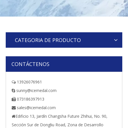
CATEGORIA DE PRODUCTO
CONTÁCTENOS
13926076961

sunny@icemedal.com

073186397913

sales@icemedal.com

Edificio 13, Jardín Changsha Future Zhihui, No. 90,

Sección Sur de Dongliu Road, Zona de Desarrollo