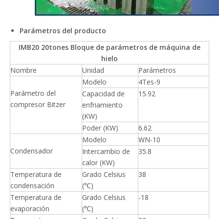
Parámetros del producto
IMB20 20tones Bloque de parámetros de máquina de
hielo
Nombre
Unidad
Parámetros
Modelo
4Tes-9
Parámetro del
Capacidad de
15.92
compresor Bitzer
enfriamiento
(KW)
Poder (KW)
6.62
Modelo
WN-10
Condensador
Intercambio de
35.8
calor (KW)
Temperatura de
Grado Celsius
38
condensación
(℃)
Temperatura de
Grado Celsius
-18
evaporación
(℃)