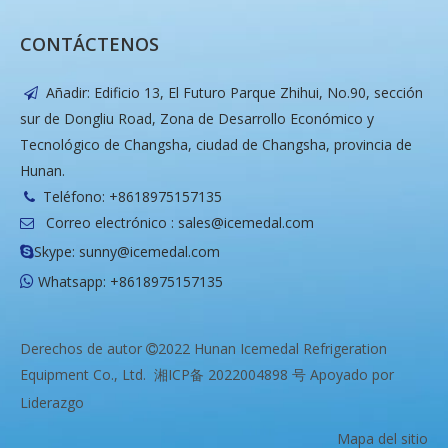
CONTÁCTENOS
Añadir: Edificio 13, El Futuro Parque Zhihui, No.90, sección

sur de Dongliu Road, Zona de Desarrollo Económico y
Tecnológico de Changsha, ciudad de Changsha, provincia de
Hunan.
Teléfono: +8618975157135

Correo electrónico :
sales@icemedal.com

Skype: sunny@icemedal.com

Whatsapp: +8618975157135

Derechos de autor
2022 Hunan Icemedal Refrigeration

Equipment Co., Ltd.
湘ICP备 2022004898 号
Apoyado por
Liderazgo
Mapa del sitio